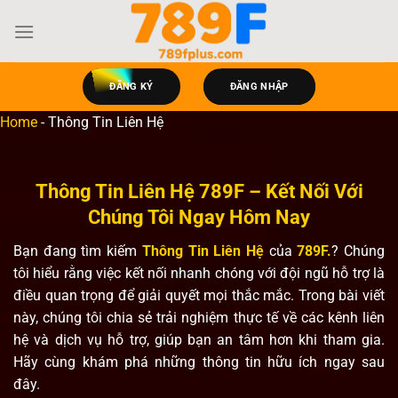
Bỏ
qua
nội
dung
ĐĂNG KÝ
ĐĂNG NHẬP
Home
-
Thông Tin Liên Hệ
Thông Tin Liên Hệ 789F – Kết Nối Với
Chúng Tôi Ngay Hôm Nay
Bạn đang tìm kiếm
Thông Tin Liên Hệ
của
789F.
? Chúng
tôi hiểu rằng việc kết nối nhanh chóng với đội ngũ hỗ trợ là
điều quan trọng để giải quyết mọi thắc mắc. Trong bài viết
này, chúng tôi chia sẻ trải nghiệm thực tế về các kênh liên
hệ và dịch vụ hỗ trợ, giúp bạn an tâm hơn khi tham gia.
Hãy cùng khám phá những thông tin hữu ích ngay sau
đây.