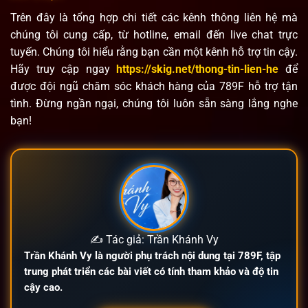
Trên đây là tổng hợp chi tiết các kênh thông liên hệ mà
chúng tôi cung cấp, từ hotline, email đến live chat trực
tuyến. Chúng tôi hiểu rằng bạn cần một kênh hỗ trợ tin cậy.
Hãy truy cập ngay
https://skig.net/thong-tin-lien-he
để
được đội ngũ chăm sóc khách hàng của 789F hỗ trợ tận
tình. Đừng ngần ngại, chúng tôi luôn sẵn sàng lắng nghe
bạn!
✍️ Tác giả: Trần Khánh Vy
Trần Khánh Vy là người phụ trách nội dung tại 789F, tập
trung phát triển các bài viết có tính tham khảo và độ tin
cậy cao.