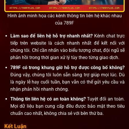
Hình ảnh minh họa các kênh thông tin liên hệ khác nhau
của 789F
Làm sao để liên hệ hỗ trợ nhanh nhất?
Kênh chat trực
tiếp trên website là cách nhanh nhất để kết nối với
chúng tôi. Chỉ cần nhấn vào biểu tượng chat, đội ngũ sẽ
phản hồi trong thời gian xử lý tùy theo từng giao dịch.
789F có trong khung giờ hỗ trợ được công bố không?
Đúng vậy, chúng tôi luôn sẵn sàng trợ giúp mọi lúc. Dù
là ngày lễ hay cuối tuần, bạn vẫn có thể gửi yêu cầu và
nhận phản hồi nhanh chóng.
Thông tin liên hệ có an toàn không?
Tuyệt đối an toàn.
Mọi dữ liệu bạn cung cấp đều được bảo mật theo tiêu
chuẩn cao nhất, không chia sẻ với bên thứ ba.
Kết Luận