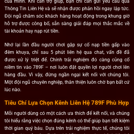
của mình. Khi cần trợ giúp, bạn chỉ cần gửi yêu cầu qua
Thông Tin Liên Hệ và sẽ nhận được phản hồi ngay lập tức.
Đội ngũ chăm sóc khách hàng hoạt động trong khung giờ
hỗ trợ được công bố, sẵn sàng giải đáp mọi thắc mắc về
tài khoản hay nạp rút tiền.
Nhớ lại lần đầu người chơi gặp sự cố nạp tiền gấp vào
đêm khuya, chỉ sau 5 phút liên hệ qua chat, vấn đề đã
được xử lý triệt để. Chính trải nghiệm đó càng củng cố
niềm tin vào 789F – nơi luôn đặt quyền lợi người chơi lên
hàng đầu. Vì vậy, đừng ngần ngại kết nối với chúng tôi.
Một đội ngũ chuyên nghiệp, thân thiện luôn chờ bạn bất cứ
lúc nào.
Tiêu Chí Lựa Chọn Kênh Liên Hệ 789F Phù Hợp
Mỗi người dùng có một cách ưa thích để kết nối, và chúng
tôi hiểu rằng việc chọn đúng kênh có thể giúp bạn tiết kiệm
thời gian quý báu. Dựa trên trải nghiệm thực tế, chúng tôi