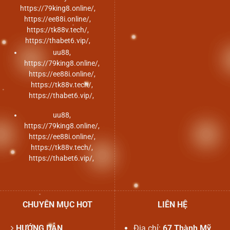
https://79king8.online/
,
https://ee88i.online/
,
https://tk88v.tech/
,
https://thabet6.vip/
,
uu88
,
https://79king8.online/
,
https://ee88i.online/
,
https://tk88v.tech/
,
https://thabet6.vip/
,
uu88
,
https://79king8.online/
,
https://ee88i.online/
,
https://tk88v.tech/
,
https://thabet6.vip/
,
CHUYÊN MỤC HOT
LIÊN HỆ
HƯỚNG DẪN
Địa chỉ:
67 Thành Mỹ,