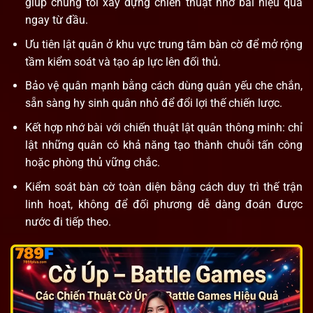
giúp chúng tôi xây dựng chiến thuật nhớ bài hiệu quả
ngay từ đầu.
Ưu tiên lật quân ở khu vực trung tâm bàn cờ để mở rộng
tầm kiểm soát và tạo áp lực lên đối thủ.
Bảo vệ quân mạnh bằng cách dùng quân yếu che chắn,
sẵn sàng hy sinh quân nhỏ để đổi lợi thế chiến lược.
Kết hợp nhớ bài với chiến thuật lật quân thông minh: chỉ
lật những quân có khả năng tạo thành chuỗi tấn công
hoặc phòng thủ vững chắc.
Kiểm soát bàn cờ toàn diện bằng cách duy trì thế trận
linh hoạt, không để đối phương dễ dàng đoán được
nước đi tiếp theo.