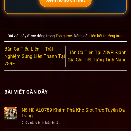
Xem hồ sơ chi tiết
Bài viết này được đăng trong
Top game
. Đánh dấu
liên kết thường trực
.
Bắn Cá Tiểu Liên – Trải
Bắn Cá Tiên Tại 789F: Đánh
Nghiệm Súng Liên Thanh Tại
Giá Chi Tiết Từng Tính Năng
789F
BÀI VIẾT GẦN ĐÂY
Nổ Hũ ALO789 Khám Phá Kho Slot Trực Tuyến Đa
Dạng
ở
Chức năng bình luận bị tắt
Nổ