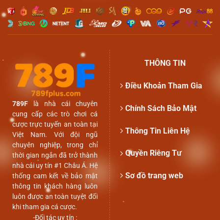
Dõi
THÔNG TIN
Điều Khoản Tham Gia
789F
là nhà cái chuyên
Chính Sách Bảo Mật
cung cấp các trò chơi cá
cược trực tuyến an toàn tại
Thông Tin Liên Hệ
Việt Nam. Với đội ngũ
chuyên nghiệp, trong chỉ
Quyền Riêng Tư
thời gian ngắn đã trở thành
nhà cái uy tín #1 Châu Á. Hệ
Sơ đồ trang web
thống cam kết về bảo mật
thông tin khách hàng luôn
luôn được an toàn tuyệt đối
khi tham gia cá cược.
-Đối tác uy tín :