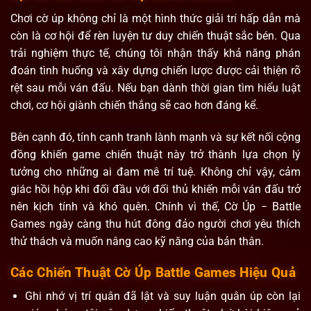
Chơi cờ úp không chỉ là một hình thức giải trí hấp dẫn mà
còn là cơ hội để rèn luyện tư duy chiến thuật sắc bén. Qua
trải nghiệm thực tế, chúng tôi nhận thấy khả năng phán
đoán tình huống và xây dựng chiến lược được cải thiện rõ
rệt sau mỗi ván đấu. Nếu bạn dành thời gian tìm hiểu luật
chơi, cơ hội giành chiến thắng sẽ cao hơn đáng kể.
Bên cạnh đó, tính cạnh tranh lành mạnh và sự kết nối cộng
đồng khiến game chiến thuật này trở thành lựa chọn lý
tưởng cho những ai đam mê trí tuệ. Không chỉ vậy, cảm
giác hồi hộp khi đối đầu với đối thủ khiến mỗi ván đấu trở
nên kịch tính và khó quên. Chính vì thế, Cờ Úp − Battle
Games ngày càng thu hút đông đảo người chơi yêu thích
thử thách và muốn nâng cao kỹ năng của bản thân.
Các Chiến Thuật Cờ Úp Battle Games Hiệu Quả
Ghi nhớ vị trí quân đã lật và suy luận quân úp còn lại