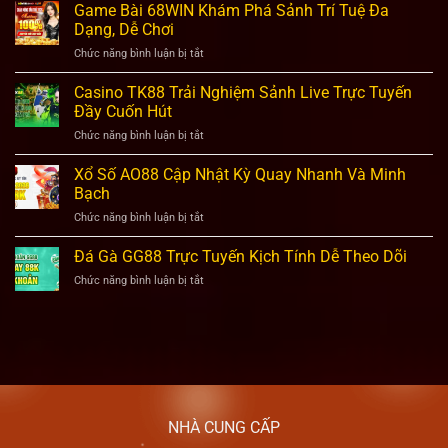
Hũ
Game Bài 68WIN Khám Phá Sảnh Trí Tuệ Đa
ALO789
Dạng, Dễ Chơi
Khám
ở
Chức năng bình luận bị tắt
Phá
Game
Kho
Bài
Casino TK88 Trải Nghiệm Sảnh Live Trực Tuyến
Slot
68WIN
Trực
Đầy Cuốn Hút
Khám
Tuyến
ở
Chức năng bình luận bị tắt
Phá
Đa
Casino
Sảnh
Dạng
TK88
Xổ Số AO88 Cập Nhật Kỳ Quay Nhanh Và Minh
Trí
Trải
Tuệ
Bạch
Nghiệm
Đa
ở
Chức năng bình luận bị tắt
Sảnh
Dạng,
Xổ
Live
Dễ
Số
Đá Gà GG88 Trực Tuyến Kịch Tính Dễ Theo Dõi
Trực
Chơi
AO88
Tuyến
ở
Chức năng bình luận bị tắt
Cập
Đầy
Đá
Nhật
Cuốn
Gà
Kỳ
Hút
GG88
Quay
Trực
Nhanh
Tuyến
Và
Kịch
Minh
Tính
Bạch
Dễ
NHÀ CUNG CẤP
Theo