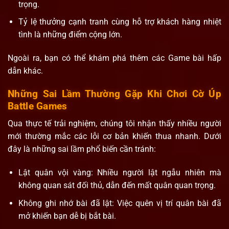
trọng.
Tỷ lệ thưởng cạnh tranh cùng hỗ trợ khách hàng nhiệt
tình là những điểm cộng lớn.
Ngoài ra, bạn có thể khám phá thêm các Game bài hấp
dẫn khác.
Những Sai Lầm Thường Gặp Khi Chơi Cờ Úp
Battle Games
Qua thực tế trải nghiệm, chúng tôi nhận thấy nhiều người
mới thường mắc các lỗi cơ bản khiến thua nhanh. Dưới
đây là những sai lầm phổ biến cần tránh:
Lật quân vội vàng: Nhiều người lật ngẫu nhiên mà
không quan sát đối thủ, dẫn đến mất quân quan trọng.
Không ghi nhớ bài đã lật: Việc quên vị trí quân bài đã
mở khiến bạn dễ bị bắt bài.