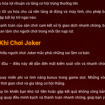
u hóa lợi nhuận và tăng cơ hội trúng thưởng lớn.
c tối ưu hóa cho cả nền tảng di động và máy tính, cho phép 
p bất kỳ trở ngại nào.
hanh toán của sân chơi cam kết xử lý giao dịch nhanh chóng, 
 an tâm cho người chơi trong mỗi lần nạp rút.
Khi Chơi Joker
 nhiều người chơi Joker mắc phải những sai lầm cơ bản:
từ đầu – điều này dễ dẫn đến mất kiểm soát vốn và nhanh ch
quay miễn phí và tính năng bonus trong game slot. Những v
thời gian chơi và gia tăng cơ hội thắng.
uy tín khiến bạn khó rút tiền hoặc gặp kết quả không công bằ
ng quay đều minh bạch và thanh toán nhanh chóng, giúp bạn 