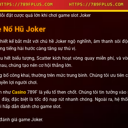
ỗi đặt cược quá lớn khi chơi game slot Joker
e Nổ Hũ Joker
iết kế bắt mắt với chú hề Joker ngộ nghĩnh, âm thanh sôi đ
ng tiếng hài hước càng tăng sự thú vị.
u hết biểu tượng, Scatter kích hoạt vòng quay miễn phí, và v
hau, chúng tạo nên cơ hội thắng lớn.
g bố công khai, thường trên mức trung bình. Chúng tôi ưu tiên 
ền lợi người chơi.
ín như
Casino
789F là yếu tố then chốt. Chúng tôi tin tưởng vào
 đây, đặc biệt là tốc độ nạp rút nhanh chóng. Ngoài ra, hệ th
i hấp dẫn dành cho game slot.
i đánh giá game Joker.