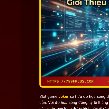
Slot game
Joker
sở hữu đồ họa sống đ
dẫn. Với đồ họa sống động, tỷ lệ thắng 
cái uy tín, quy trình được trình bày rõ r