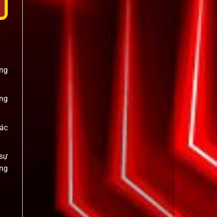
ộng
òng
các
 sự
ống