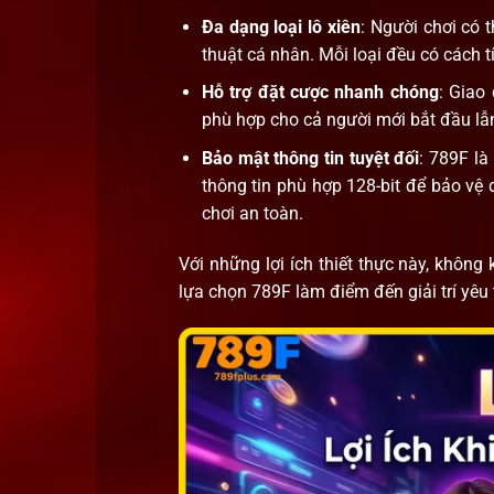
Đa dạng loại lô xiên
: Người chơi có t
thuật cá nhân. Mỗi loại đều có cách 
Hỗ trợ đặt cược nhanh chóng
: Giao 
phù hợp cho cả người mới bắt đầu lẫn
Bảo mật thông tin tuyệt đối
: 789F là
thông tin phù hợp 128-bit để bảo vệ 
chơi an toàn.
Với những lợi ích thiết thực này, không
lựa chọn 789F làm điểm đến giải trí yêu 