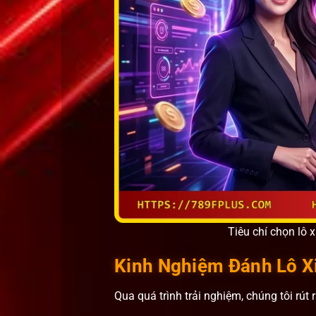
Tiêu chí chọn lô x
Kinh Nghiệm Đánh Lô X
Qua quá trình trải nghiệm, chúng tôi rút