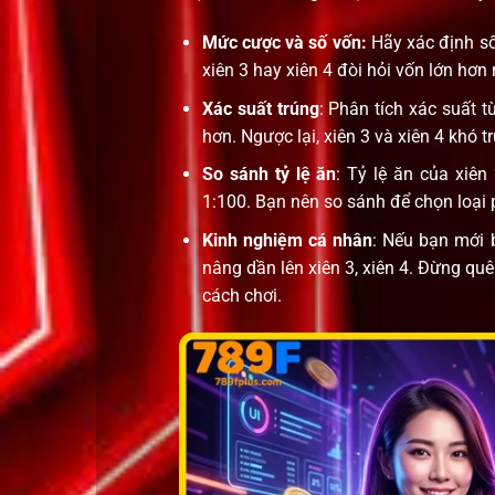
Mức cược và số vốn:
Hãy xác định số 
xiên 3 hay xiên 4 đòi hỏi vốn lớn hơ
Xác suất trúng
: Phân tích xác suất t
hơn. Ngược lại, xiên 3 và xiên 4 khó 
So sánh tỷ lệ ăn
: Tỷ lệ ăn của xiên
1:100. Bạn nên so sánh để chọn loại 
Kinh nghiệm cá nhân
: Nếu bạn mới b
nâng dần lên xiên 3, xiên 4. Đừng quê
cách chơi.