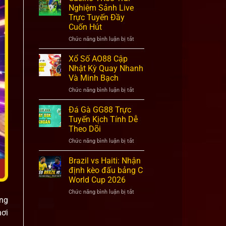
68WIN
Nghiệm Sảnh Live
Khám
Trực Tuyến Đầy
Phá
Cuốn Hút
Sảnh
Trí
ở
Chức năng bình luận bị tắt
Tuệ
Casino
Đa
TK88
Xổ Số AO88 Cập
Dạng,
Trải
Nhật Kỳ Quay Nhanh
Dễ
Nghiệm
Và Minh Bạch
Chơi
Sảnh
ở
Chức năng bình luận bị tắt
Live
Xổ
Trực
Số
Tuyến
Đá Gà GG88 Trực
AO88
Đầy
Tuyến Kịch Tính Dễ
Cập
Cuốn
Theo Dõi
Nhật
Hút
ở
Chức năng bình luận bị tắt
Kỳ
Đá
Quay
Gà
Nhanh
Brazil vs Haiti: Nhận
GG88
Và
định kèo đấu bảng C
Trực
Minh
World Cup 2026
Tuyến
Bạch
ở
Chức năng bình luận bị tắt
Kịch
ùng
Brazil
Tính
vs
Dễ
hơi
Haiti:
Theo
Nhận