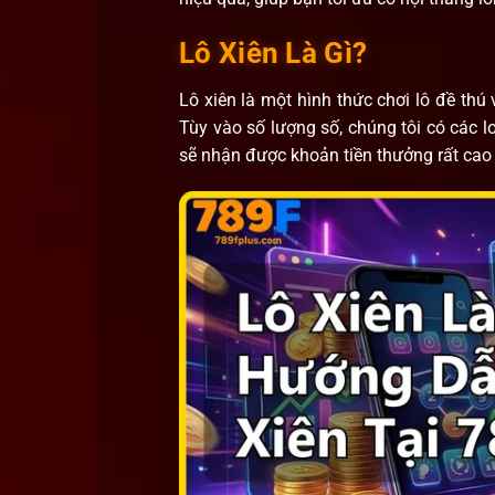
Lô Xiên Là Gì?
Lô xiên là một hình thức chơi lô đề thú
Tùy vào số lượng số, chúng tôi có các loạ
sẽ nhận được khoản tiền thưởng rất cao s