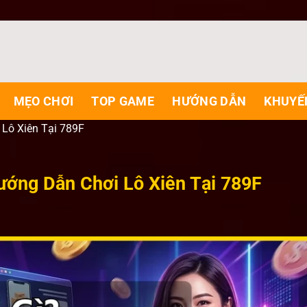
MẸO CHƠI
TOP GAME
HƯỚNG DẪN
KHUYẾ
 Lô Xiên Tại 789F
ướng Dẫn Chơi Lô Xiên Tại 789F