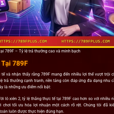
n tại 789F – Tỷ lệ trả thưởng cao và minh bạch
n Tại 789F
c tế và nhận thấy rằng 789F mang đến nhiều lợi thế vượt trội 
ỷ lệ trả thưởng cạnh tranh, nền tảng còn đáp ứng đa dạng nhu 
ây là những ưu điểm nổi bật:
Với lô xiên 2, tỷ lệ thắng thực tế tại 789F cao hơn so với nhiều 
ời chơi tối ưu hóa lợi nhuận một cách rõ rệt. Chúng tôi đã k
toán luôn được thực hiện đúng hạn.