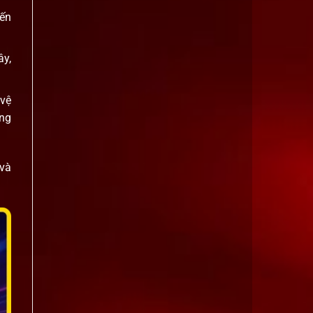
iến
ây,
 vệ
ờng
 và