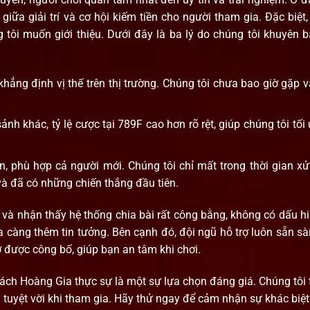
iữa giải trí và cơ hội kiếm tiền cho người tham gia. Đặc biệt,
tôi muốn giới thiệu. Dưới đây là ba lý do chúng tôi khuyên 
khẳng định vị thế trên thị trường. Chúng tôi chưa bao giờ gặp 
sảnh khác, tỷ lệ cược tại 789F cao hơn rõ rệt, giúp chúng tôi tối
ản, phù hợp cả người mới. Chúng tôi chỉ mất trong thời gian xử
và đã có những chiến thắng đầu tiên.
 và nhận thấy hệ thống chia bài rất công bằng, không có dấu h
a càng thêm tin tưởng. Bên cạnh đó, đội ngũ hỗ trợ luôn sẵn s
ợ được công bố, giúp bạn an tâm khi chơi.
ách Hoàng Gia thực sự là một sự lựa chọn đáng giá. Chúng tôi 
 tuyệt vời khi tham gia. Hãy thử ngay để cảm nhận sự khác biệt