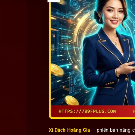
Xì Dách Hoàng Gia
– phiên bản nâng c