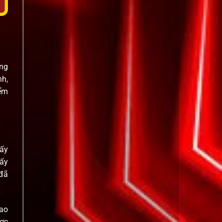
ang
nh,
iểm
iấy
iấy
 đã
cao
ược