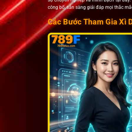
công bố, sẵn sàng giải đáp mọi thắc mắc
Các Bước Tham Gia Xì 