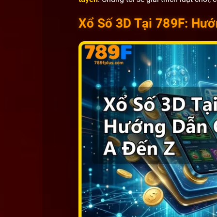
Xổ Số 3D Tại 789F: Hướ