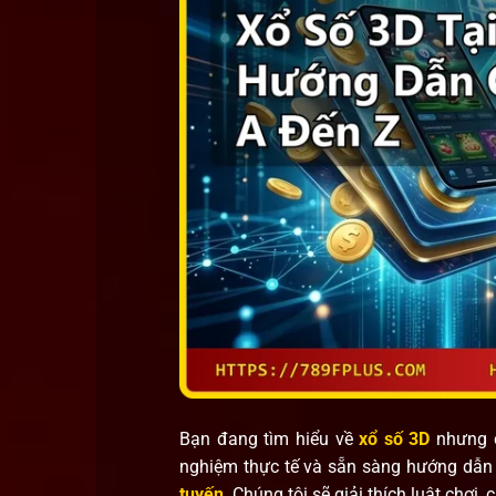
Bạn đang tìm hiểu về
xổ số 3D
nhưng c
nghiệm thực tế và sẵn sàng hướng dẫn b
tuyến
. Chúng tôi sẽ giải thích luật chơ