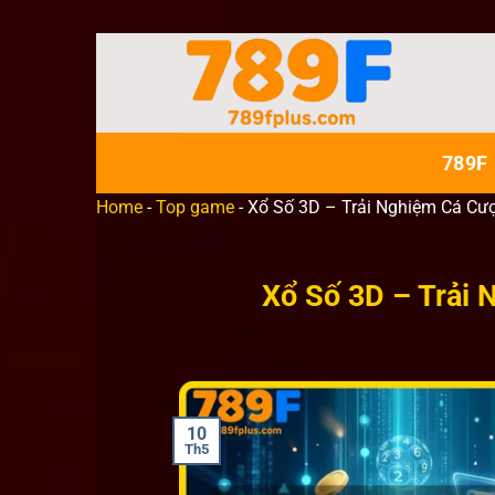
Bỏ
qua
nội
dung
789F
Home
-
Top game
-
Xổ Số 3D – Trải Nghiệm Cá Cượ
Xổ Số 3D – Trải 
10
Th5