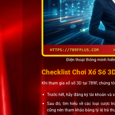
Điện thoại thông minh hiển
Checklist Chơi Xổ Số 3
Khi tham gia xổ số 3D tại 789F, chúng t
Trước hết, hãy đăng ký tài khoản và 
Sau đó, tìm hiểu về các loại cược t
cũng nên tham khảo bảng tỷ lệ trả th