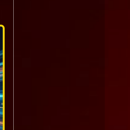
Dõi
định
kèo
đấu
bảng
C
World
Cup
2026