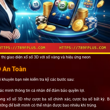
 thị giao diện xổ số 3D với số vàng và hiệu ứng neon
D An Toàn
ôi khuyên bạn nên kiểm tra kỹ các bước sau:
xác minh thông tin cá nhân để đảm bảo quyền lợi.
rong xổ số 3D như cược ba số chính xác, cược ba số bất kỳ. 
ưởng để biết mình có thể nhận được bao nhiêu khi trúng.