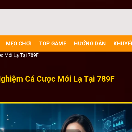
MẸO CHƠI
TOP GAME
HƯỚNG DẪN
KHUYẾ
c Mới Lạ Tại 789F
Nghiệm Cá Cược Mới Lạ Tại 789F